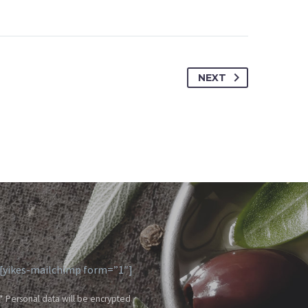
NEXT
[yikes-mailchimp form=”1″]
* Personal data will be encrypted