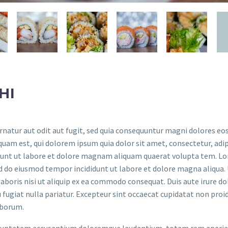
HI
atur aut odit aut fugit, sed quia consequuntur magni dolores eos
uam est, qui dolorem ipsum quia dolor sit amet, consectetur, adip
dunt ut labore et dolore magnam aliquam quaerat volupta tem. L
sed do eiusmod tempor incididunt ut labore et dolore magna aliqua.
boris nisi ut aliquip ex ea commodo consequat. Duis aute irure do
u fugiat nulla pariatur. Excepteur sint occaecat cupidatat non proi
laborum.