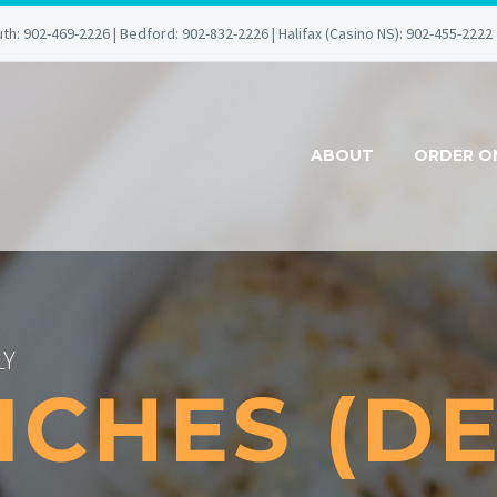
uth: 902-469-2226 | Bedford: 902-832-2226 | Halifax (Casino NS): 902-455-2222
ABOUT
ORDER O
LY
CHES (D