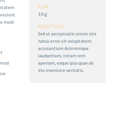
am,
FLAT
luptatem
3.0 g
esciunt.
us modi
ADDITION
Sed ut perspiciatis omnis iste
natus error sit voluptatem
accusantium doloremque
et
laudantium, totam rem
aperiam, eaque ipsa quae ab
usmod
illo inventore veritatis.
ore