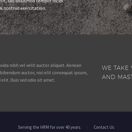
lit, sed doiusmod tempor incidi
s nostrud exercitation.
ida nibh vel velit auctor aliquet. Aenean
WE TAKE 
s bibendum auctor, nisi elit consequat ipsum,
AND MAS
 elit. Duis sed odio sit amet.
Serving the HRM for over 40 years.
Contact Us