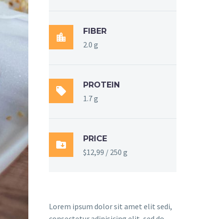
FIBER

2.0 g
PROTEIN

1.7 g
PRICE

$12,99 / 250 g
Lorem ipsum dolor sit amet elit sedi,
consectetur adipisicing elit, sed do