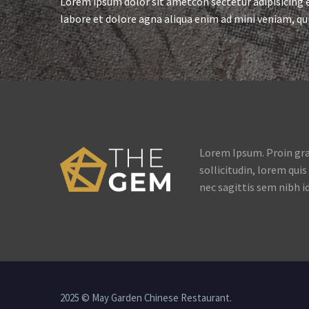
Lorem ipsum dolor sit ametcon sectetur adipisicing e
labore et dolore agna aliqua enim ad mini veniam, qui
Lorem Ipsum. Proin grav
sollicitudin, lorem qui
nec sagittis sem nibh id
2025 © May Garden Chinese Restaurant.