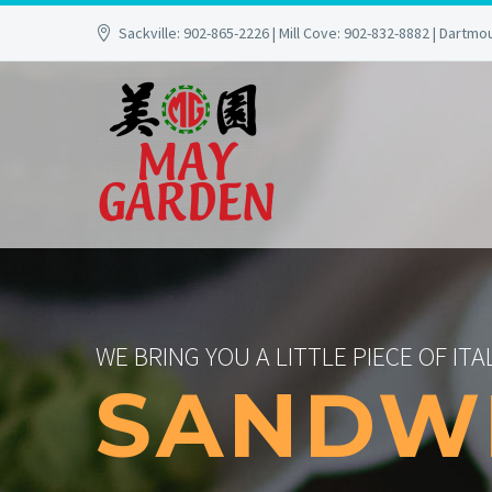
Sackville: 902-865-2226 | Mill Cove: 902-832-8882 | Dartmo
WE BRING YOU A LITTLE PIECE OF ITA
SANDWI