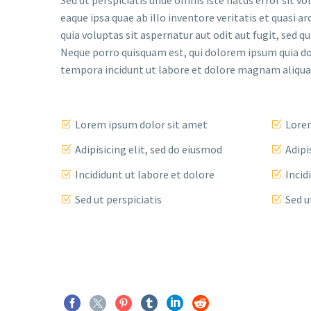
Sed ut perspiciatis unde omnis iste natus error si
eaque ipsa quae ab illo inventore veritatis et quasi
quia voluptas sit aspernatur aut odit aut fugit, sed 
Neque porro quisquam est, qui dolorem ipsum quia dol
tempora incidunt ut labore et dolore magnam aliqu
Lorem ipsum dolor sit amet
Lorem
Adipisicing elit, sed do eiusmod
Adipi
Incididunt ut labore et dolore
Incid
Sed ut perspiciatis
Sed u