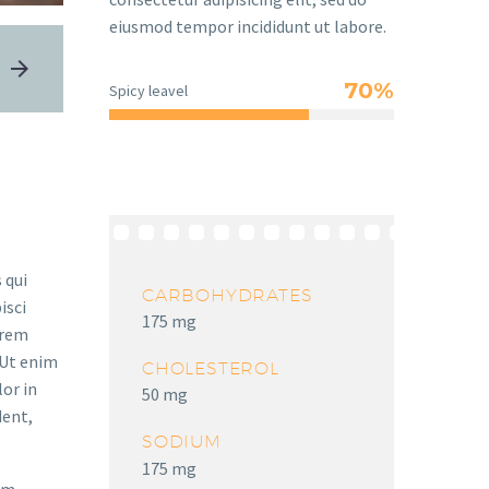
eiusmod tempor incididunt ut labore.
70%
Spicy leavel
 qui
CARBOHYDRATES
isci
175 mg
orem
 Ut enim
CHOLESTEROL
lor in
50 mg
dent,
SODIUM
175 mg