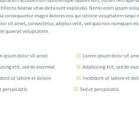
t voluptatem accusantium doloremque laudantium, totam rem aperi
 architecto beatae vitae dicta sunt explicabo. Nemo enim ipsam vo
quia consequuntur magni dolores eos qui ratione voluptatem sequi n
or sit amet, consectetur, adipisci velit, sed quia non numquam ei
am quaerat voluptatem.
 ipsum dolor sit amet
Lorem ipsum dolor sit am
sicing elit, sed do eiusmod
Adipisicing elit, sed do ei
idunt ut labore et dolore
Incididunt ut labore et dol
t perspiciatis
Sed ut perspiciatis