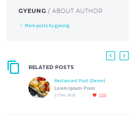
GYEUNG
/ ABOUT AUTHOR
More posts by gyeung
RELATED POSTS
Restaurant Post (Demo)
Lorem Ipsum. Proin
123
gravida nibh vel velit
27 Dec 2018
auctor aliquet. Aenean
sollicitudin, lorem quis bi
bendum auctor, nisi elit
consequat ipsum, nec
sagittis sem nibh id elit.