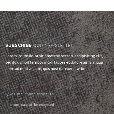
Duis sed odio sit amet
nibh vulputate cursus a
sit amet mauris.
SUBSCRIBE
OUR NEWSLETTER
Lorem ipsum dolor sit ametcon sectetur adipisicing elit,
sed doiusmod tempor incidi labore et dolore agna aliqua
enim ad mini veniam, quis nostrud exercitation.
[yikes-mailchimp form=”1″]
* Personal data will be encrypted