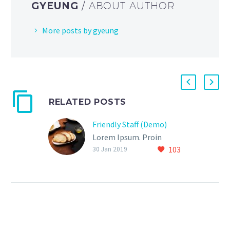
GYEUNG
/ ABOUT AUTHOR
More posts by gyeung
RELATED POSTS
Friendly Staff (Demo)
Lorem Ipsum. Proin
103
gravida nibh vel velit
30 Jan 2019
auctor aliquet. Aenean
sollicitudin, lorem quis bi
bendum auctor, nisi elit
consequat ipsum, nec
sagittis sem nibh id elit.
Duis sed odio sit amet