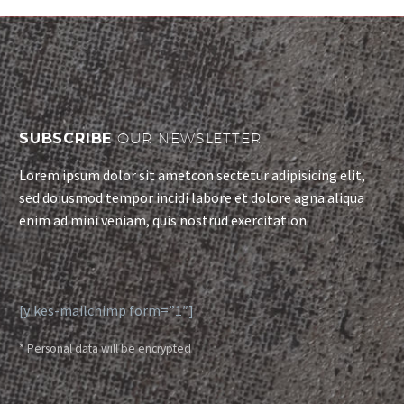
nibh vulputate cursus a
sit amet mauris.
SUBSCRIBE
OUR NEWSLETTER
Lorem ipsum dolor sit ametcon sectetur adipisicing elit,
sed doiusmod tempor incidi labore et dolore agna aliqua
enim ad mini veniam, quis nostrud exercitation.
[yikes-mailchimp form=”1″]
* Personal data will be encrypted